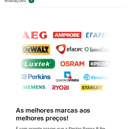
Avaliações
0
As melhores marcas aos
melhores preços!
É com grande prazer que a Electro Panga ® lhe