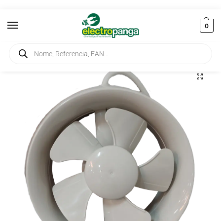
0
Início
Ventilação e Climatização
Ventilador
Ventilador Panasonic 20W
/
/
/