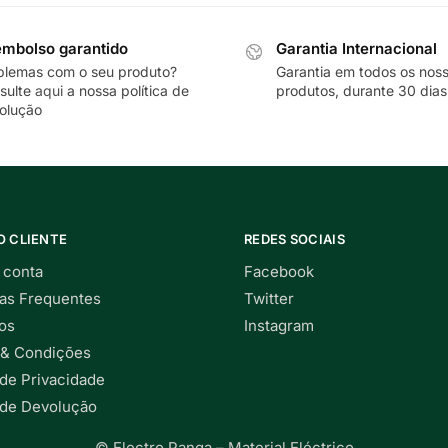
mbolso garantido
Garantia Internacional
blemas com o seu produto?
Garantia em todos os nos
sulte
aqui
a nossa política de
produtos, durante 30 dias
olução
O CLIENTE
REDES SOCIAIS
 conta
Facebook
as Frequentes
Twitter
os
Instagram
& Condições
 de Privacidade
a de Devolução
© Electro Panga – Material Eléctrico