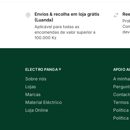
Envios & recolha em loja grátis
Ree
(Luanda)
Pro
Con
Aplicável para todas as
dev
encomendas de valor superior a
100.000 Kz
ELECTRO PANGA ®
APOIO A
Sobre nós
A minha
Lojas
Pergunt
Marcas
Contact
Material Eléctrico
Termos 
Loja Online
Política
Polític