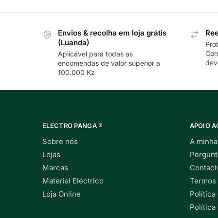
Envios & recolha em loja grátis
Ree
(Luanda)
Pro
Con
Aplicável para todas as
dev
encomendas de valor superior a
100.000 Kz
ELECTRO PANGA ®
APOIO A
Sobre nós
A minha
Lojas
Pergunt
Marcas
Contact
Material Eléctrico
Termos 
Loja Online
Política
Polític