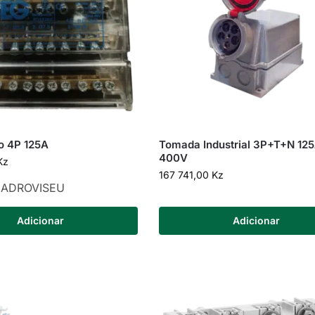
o 4P 125A
Tomada Industrial 3P+T+N 12
400V
Kz
167 741,00
Kz
ADROVISEU
Adicionar
Adicionar