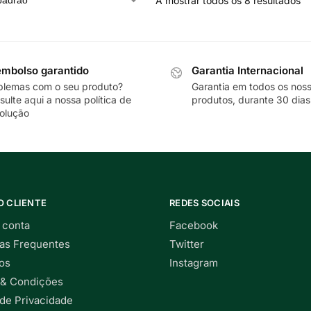
A mostrar todos os 8 resultados
mbolso garantido
Garantia Internacional
blemas com o seu produto?
Garantia em todos os nos
sulte
aqui
a nossa política de
produtos, durante 30 dias
olução
O CLIENTE
REDES SOCIAIS
 conta
Facebook
as Frequentes
Twitter
os
Instagram
& Condições
 de Privacidade