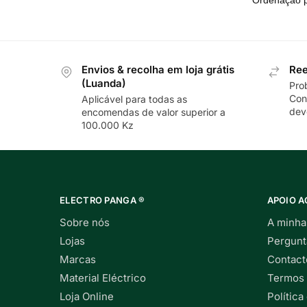
Envios & recolha em loja grátis
Ree
(Luanda)
Pro
Con
Aplicável para todas as
dev
encomendas de valor superior a
100.000 Kz
ELECTRO PANGA ®
APOIO A
Sobre nós
A minha
Lojas
Pergunt
Marcas
Contact
Material Eléctrico
Termos 
Loja Online
Política