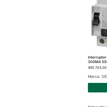
Interruptor
300MA 5S
495 703,0
Marca:
SI