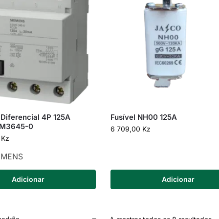
 Diferencial 4P 125A
Fusível NH00 125A
M3645-0
6 709,00
Kz
0
Kz
EMENS
Adicionar
Adicionar