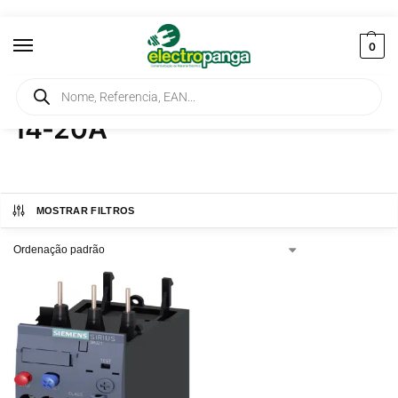
0
Início
Produtos etiquetados com “14-20A”
/
14-20A
MOSTRAR FILTROS