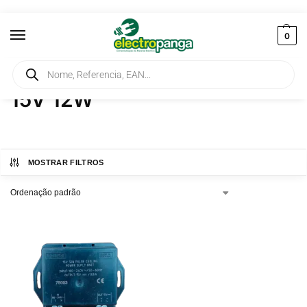
0
Início
Produtos etiquetados com “15V 12W”
/
15V 12W
MOSTRAR FILTROS