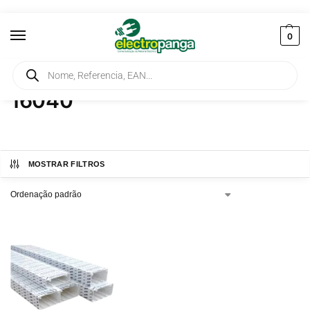
0
Início
Produtos etiquetados com “16040”
/
16040
MOSTRAR FILTROS