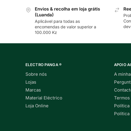
Envios & recolha em loja grátis
Ree
(Luanda)
Pro
Con
Aplicável para todas as
dev
encomendas de valor superior a
100.000 Kz
ELECTRO PANGA ®
APOIO A
Sobre nós
A minha
Lojas
Pergunt
Marcas
Contact
Material Eléctrico
Termos 
Loja Online
Política
Polític