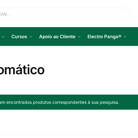
Cursos
Apoio ao Cliente
Electro Panga®
omático
am encontrados produtos correspondentes à sua pesquisa.