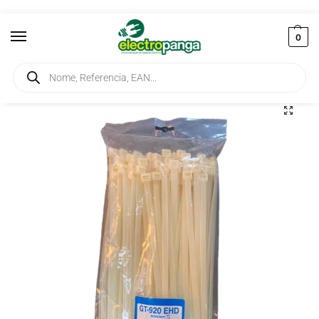
0
Início
Instalação
Abraçadeiras
Abraçadeira de Fivela Branca 920X9mm (100Un)
/
/
/