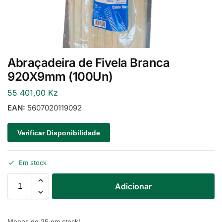
Abraçadeira de Fivela Branca
920X9mm (100Un)
55 401,00
Kz
EAN:
5607020119092
Verificar Disponibilidade
Em stock
Adicionar
Menos de 25 em stock!