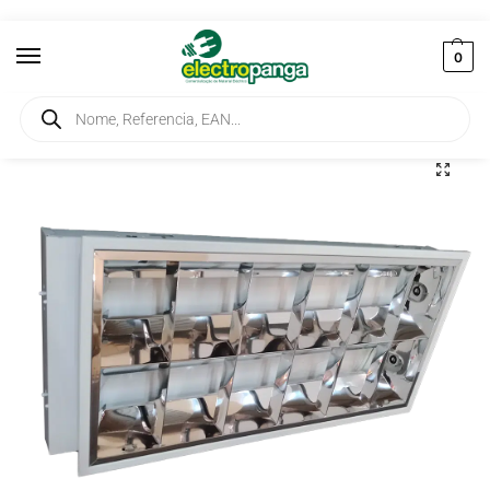
0
Início
Iluminação
Armaduras
Armadura 2X18W Interior com Difusor de Alumínio
/
/
/