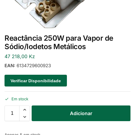
Reactância 250W para Vapor de
Sódio/Iodetos Metálicos
47 218,00
Kz
EAN:
6134729600923
Verificar Disponibilidade
Em stock
Adicionar
Apenas 5 em stock