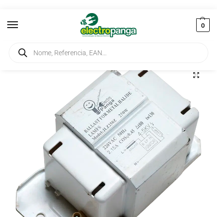
0
Início
Iluminação
Componentes de Iluminação
Reactância 250W para Vapor de Sódio/Iodetos Metálicos
/
/
/