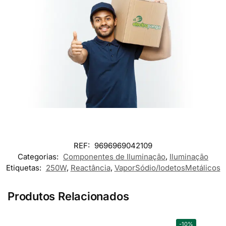
REF:
9696969042109
Categorias:
Componentes de Iluminação
,
Iluminação
Etiquetas:
250W
,
Reactância
,
VaporSódio/IodetosMetálicos
Produtos Relacionados
-10%