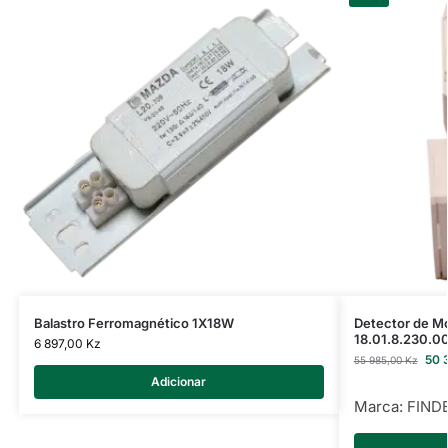
Balastro Ferromagnético 1X18W
Detector de M
18.01.8.230.0
6 897,00
Kz
50 
55 985,00
Kz
Adicionar
Marca:
FIND