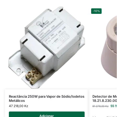
-10%
Reactância 250W para Vapor de Sódio/Iodetos
Detector de M
Metálicos
18.21.8.230.0
47 218,00
Kz
55 
61 279,00
Kz
Adicionar