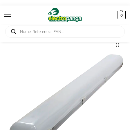
0
Início
Iluminação
Armaduras
Armadura Estanque 1X18W Balastro Eletrónico Ref. 3310110
/
/
/