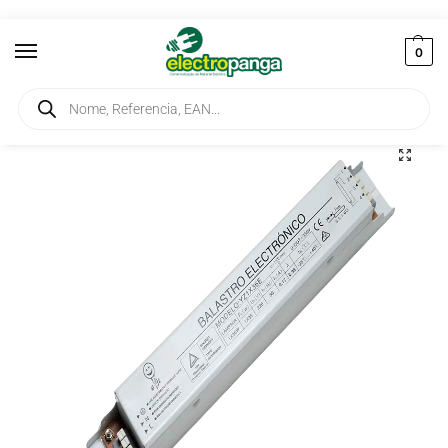
0
Início
Iluminação
Componentes de Iluminação
Balastro Eletrónico 1X36W
/
/
/