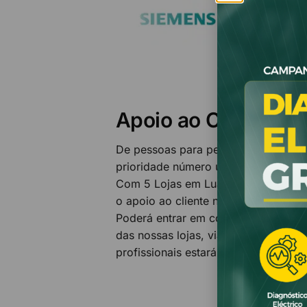
Apoio ao Cliente &
De pessoas para pessoas, na Electr
prioridade número um é você!
Com 5 Lojas em Luanda e uma no Na
o apoio ao cliente não só na venda
Poderá entrar em contacto connosco
das nossas lojas, via e-mail ou via t
profissionais estará sempre apta par