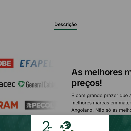
Descrição
As melhores m
preços!
É com grande prazer que a
melhores marcas em materi
Angolano. Não só as melh
preços. Siemens, AEG, A
Cable, OSRAM, Perkins e m