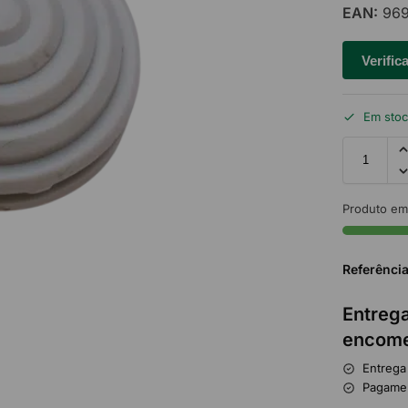
EAN:
969
Verific
Em sto
Produto em
Referênci
Entrega
encome
Entrega
Pagame