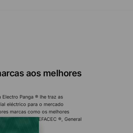
arcas aos melhores
 Electro Panga ® lhe traz as
al eléctrico para o mercado
ores marcas como os melhores
MPROBE, EFAPEL, EFACEC ®, General
uito mais!