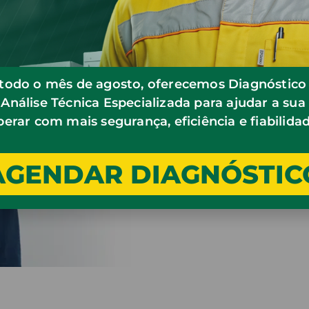
todo o mês de agosto, oferecemos Diagnóstico 
Entregas rápid
 Análise Técnica Especializada para ajudar a su
perar com mais segurança, eficiência e fiabilidad
Agora poderá receber o seu
nunca e 100% online com a
Entregas grátis na região
AGENDAR DIAGNÓSTIC
superior a 100.000 Kz. As
horas.