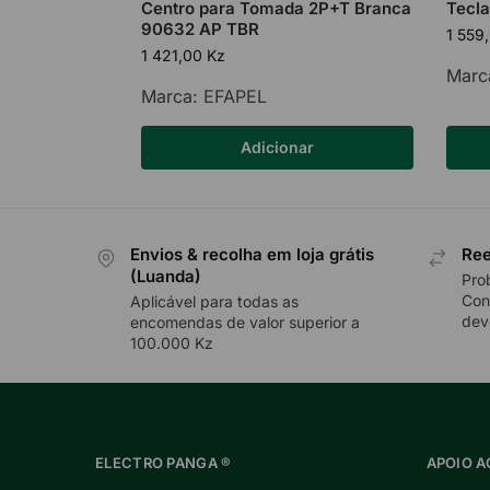
Centro para Tomada 2P+T Branca
Tecla
90632 AP TBR
1 559
1 421,00
Kz
Marc
Marca:
EFAPEL
Adicionar
Envios & recolha em loja grátis
Ree
(Luanda)
Pro
Con
Aplicável para todas as
dev
encomendas de valor superior a
100.000 Kz
ELECTRO PANGA ®
APOIO A