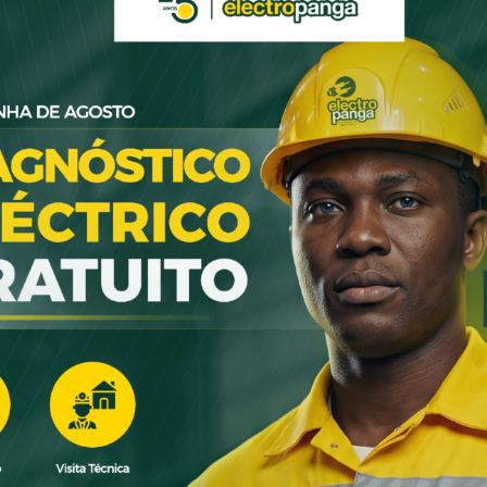
 Pós-Venda
o Panga ® a nossa
mibe a nossa prioridade é
 mas também pós-venda.
 através de qualquer uma
elefone. A nossa equipa de
a o ajudar.