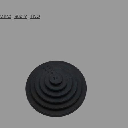
ranca
,
Bucim
,
TNO