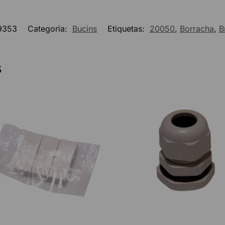
9353
Categoria:
Bucins
Etiquetas:
20050
,
Borracha
,
B
s