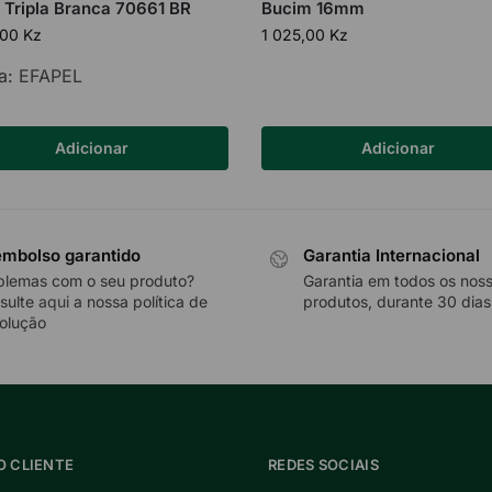
 Tripla Branca 70661 BR
Bucim 16mm
,00
Kz
1 025,00
Kz
a:
EFAPEL
Adicionar
Adicionar
mbolso garantido
Garantia Internacional
blemas com o seu produto?
Garantia em todos os nos
sulte
aqui
a nossa política de
produtos, durante 30 dias
olução
O CLIENTE
REDES SOCIAIS