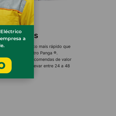
Eléctrico
as & grátis
a empresa a
e.
 material eléctrico mais rápido que
 Loja online Electro Panga ®.
 de Luanda para encomendas de valor
O
 entregas podem levar entre 24 a 48