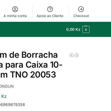
A minha conta
Apoio ao Cliente
Checkout
0,00
Kz
0
m de Borracha
a para Caixa 10-
m TNO 20053
ONGUN
0
Kz
6969879356