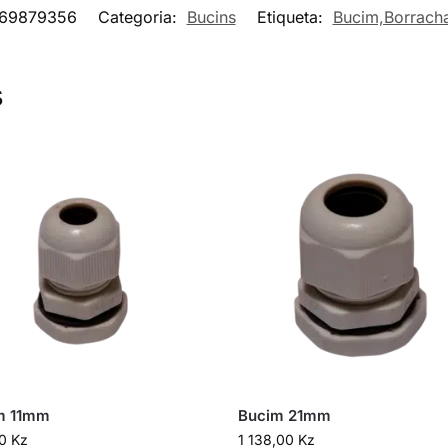
69879356
Categoria:
Bucins
Etiqueta:
Bucim,Borrach
s
m 11mm
Bucim 21mm
00
Kz
1 138,00
Kz