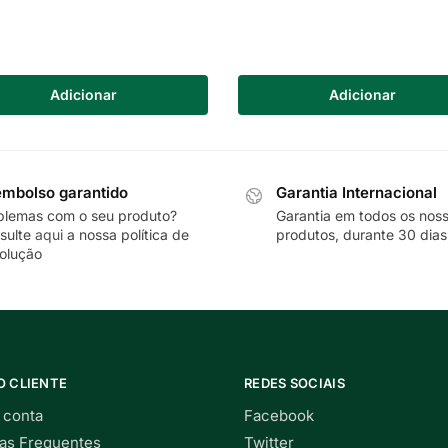
Adicionar
Adicionar
mbolso garantido
Garantia Internacional
blemas com o seu produto?
Garantia em todos os nos
sulte
aqui
a nossa política de
produtos, durante 30 dias
olução
O CLIENTE
REDES SOCIAIS
 conta
Facebook
as Frequentes
Twitter