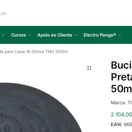
Cursos
Apoio ao Cliente
Electro Panga®
eta para Caixa 10-50mm TNO 20053
Buci
Pret
50m
Marca:
T
2 104,0
EAN:
969