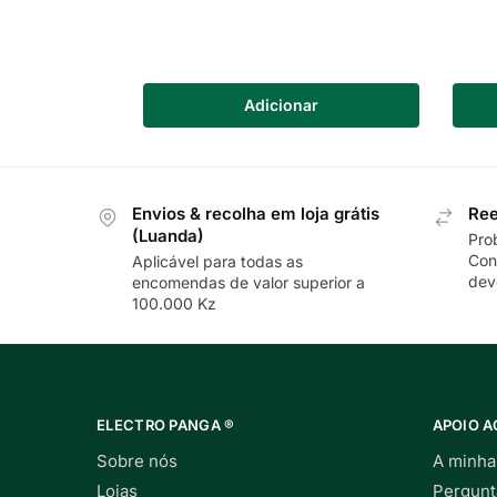
Adicionar
Envios & recolha em loja grátis
Ree
(Luanda)
Pro
Con
Aplicável para todas as
dev
encomendas de valor superior a
100.000 Kz
ELECTRO PANGA ®
APOIO A
Sobre nós
A minha
Lojas
Pergunt