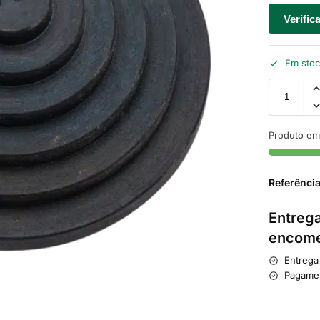
Verific
Em sto
Produto em
Referênci
Entrega
encome
Entrega
Pagame