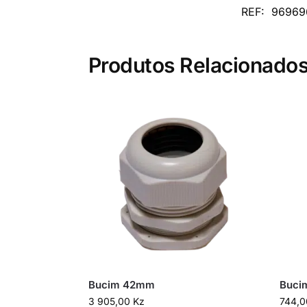
REF:
96969
Produtos Relacionado
Bucim 42mm
Buci
3 905,00
Kz
744,