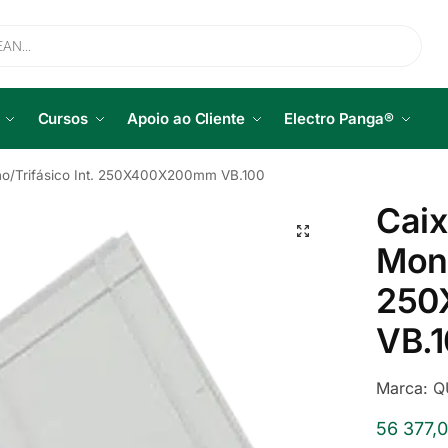
Cursos
Apoio ao Cliente
Electro Panga®
no/Trifásico Int. 250X400X200mm VB.100
Caix
Mono
250
VB.
Marca:
Q
56 377,