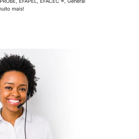
MPROBE, EFAPEL, EFACEC ®, General
uito mais!