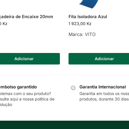
çadeira de Encaixe 20mm
Fita Isoladora Azul
00
Kz
1 923,00
Kz
Marca:
VITO
Adicionar
Adicionar
mbolso garantido
Garantia Internacional
blemas com o seu produto?
Garantia em todos os nos
sulte
aqui
a nossa política de
produtos, durante 30 dias
olução