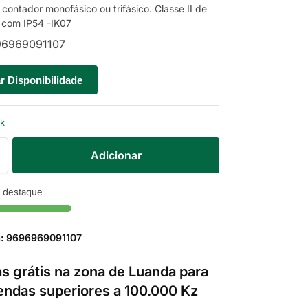
 contador monofásico ou trifásico. Classe II de
 com IP54 -IK07
6969091107
ar Disponibilidade
ck
Adicionar
 destaque
a: 9696969091107
s grátis na zona de Luanda para
ndas superiores a 100.000 Kz