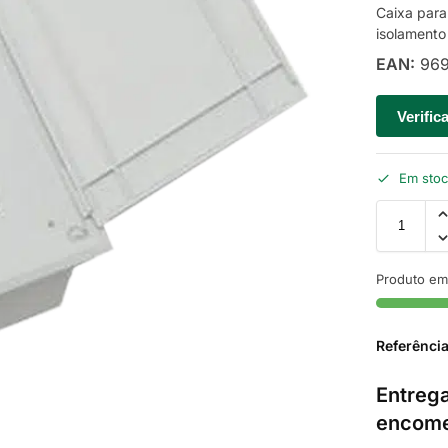
Caixa para
isolamento
EAN:
969
Verific
Em sto
Produto em
Referênci
Entrega
encome