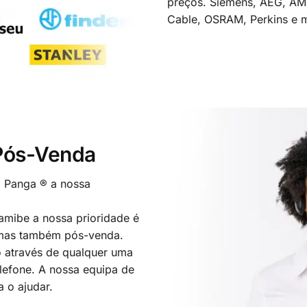
preços. Siemens, AEG, A
Cable, OSRAM, Perkins e m
 Pós-Venda
o Panga ® a nossa
mibe a nossa prioridade é
 mas também pós-venda.
 através de qualquer uma
elefone. A nossa equipa de
a o ajudar.