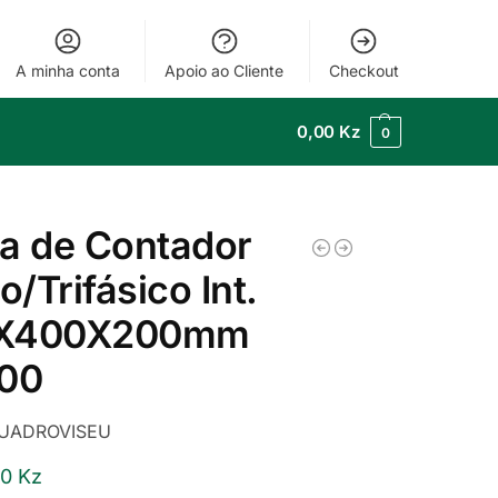
A minha conta
Apoio ao Cliente
Checkout
0,00
Kz
0
a de Contador
/Trifásico Int.
X400X200mm
100
UADROVISEU
00
Kz