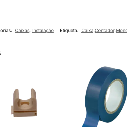
orias:
Caixas
,
Instalação
Etiqueta:
Caixa,Contador,Monof
s