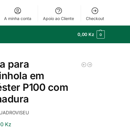
A minha conta
Apoio ao Cliente
Checkout
0,00
Kz
0
a para
inhola em
éster P100 com
hadura
UADROVISEU
00
Kz