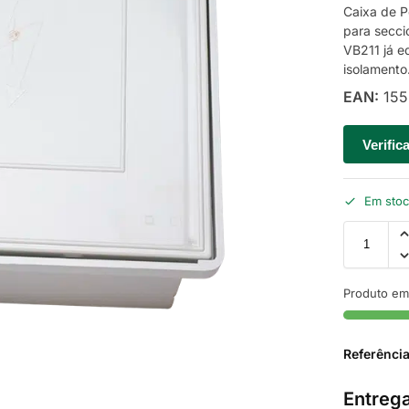
Caixa de 
para secci
VB211 já e
isolamento
EAN:
155
Verific
Em sto
Produto em
Referênci
Entrega