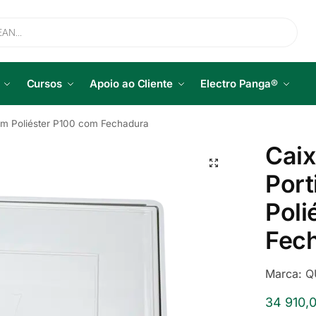
Cursos
Apoio ao Cliente
Electro Panga®
 em Poliéster P100 com Fechadura
Caix
Port
Poli
Fec
Marca:
Q
34 910,