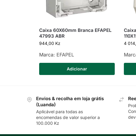
Caixa 60X60mm Branca EFAPEL
Caixa
47993 ABR
110X
944,00
Kz
4 014
Marca:
EFAPEL
Marc
Adicionar
Envios & recolha em loja grátis
Ree
(Luanda)
Pro
Con
Aplicável para todas as
dev
encomendas de valor superior a
100.000 Kz