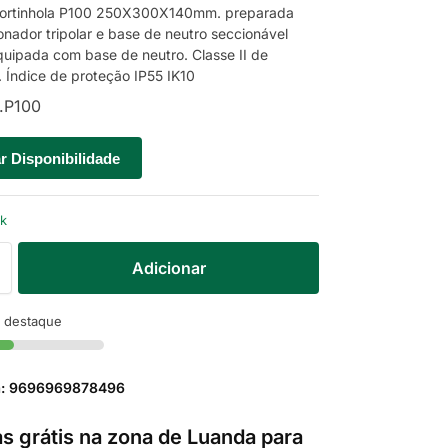
Portinhola P100 250X300X140mm. preparada
onador tripolar e base de neutro seccionável
quipada com base de neutro. Classe II de
. Índice de proteção IP55 IK10
.P100
ar Disponibilidade
ck
Adicionar
 destaque
a: 9696969878496
s grátis na zona de Luanda para