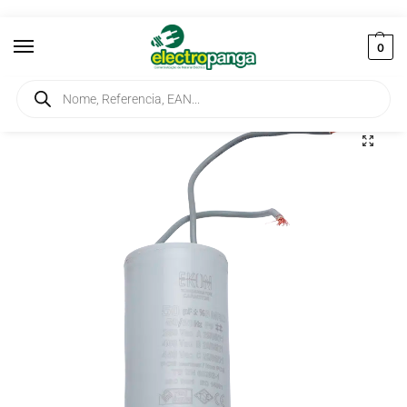
0
Início
Máquinas Eléctricas
Componentes
Condensador 50µF
/
/
/