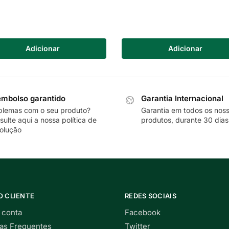
Adicionar
Adicionar
mbolso garantido
Garantia Internacional
blemas com o seu produto?
Garantia em todos os nos
sulte
aqui
a nossa política de
produtos, durante 30 dias
olução
O CLIENTE
REDES SOCIAIS
 conta
Facebook
as Frequentes
Twitter