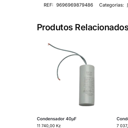
REF:
9696969879486
Categorias:
Produtos Relacionado
Condensador 40µF
Cond
11 740,00
Kz
7 037