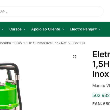
Cursos
Apoio ao Cliente
Electro Panga®
obomba 1100W-1,5HP Submersível Inox Ref. VIBSS1100
Ele
1,5H
Inox
Marca:
V
502 93
EAN:
560