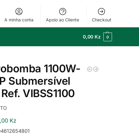
A minha conta
Apoio ao Cliente
Checkout
0,00
Kz
0
trobomba 1100W-
P Submersível
 Ref. VIBSS1100
ITO
2,00
Kz
4612654801