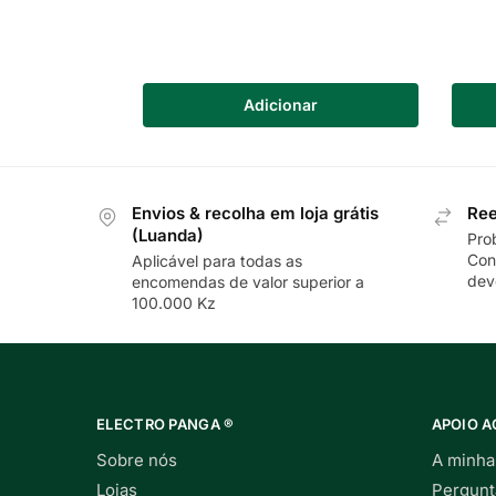
Adicionar
Envios & recolha em loja grátis
Ree
(Luanda)
Pro
Con
Aplicável para todas as
dev
encomendas de valor superior a
100.000 Kz
ELECTRO PANGA ®
APOIO A
Sobre nós
A minha
Lojas
Pergunt