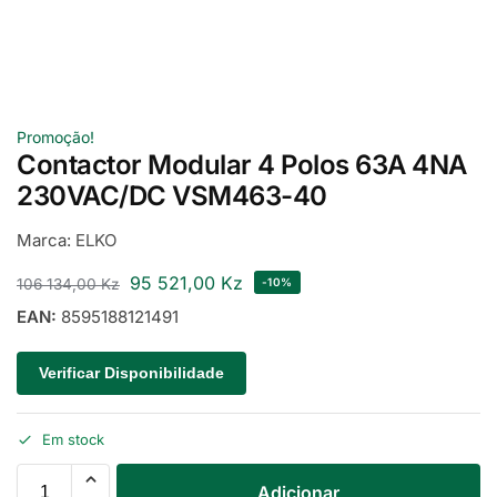
Promoção!
Contactor Modular 4 Polos 63A 4NA
230VAC/DC VSM463-40
Marca:
ELKO
95 521,00
Kz
106 134,00
Kz
-10%
EAN:
8595188121491
Verificar Disponibilidade
Em stock
Adicionar