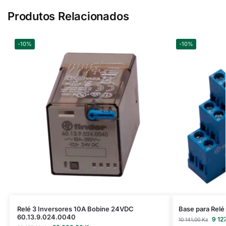
Produtos Relacionados
-10%
-10%
Relé 3 Inversores 10A Bobine 24VDC
Base para Rel
60.13.9.024.0040
9 12
10 141,00
Kz