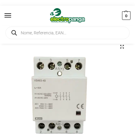
0
Início
Controlo Industrial e Automação
Contactores
Contactor Modular 4 Polos 63A 4NA 230VAC/DC VSM463-40
/
/
/