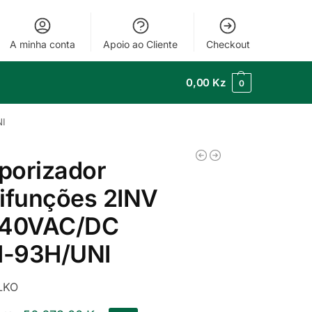
A minha conta
Apoio ao Cliente
Checkout
0,00
Kz
0
NI
porizador
ifunções 2INV
240VAC/DC
-93H/UNI
LKO