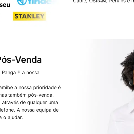
Cable, OSRAM, Perkins e m
 Pós-Venda
o Panga ® a nossa
mibe a nossa prioridade é
 mas também pós-venda.
 através de qualquer uma
elefone. A nossa equipa de
a o ajudar.