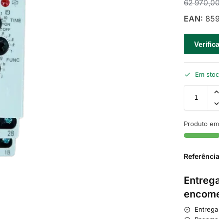
62 970,0
EAN:
859
Verific
Em sto
Produto em
Referênci
Entrega
encome
Entrega