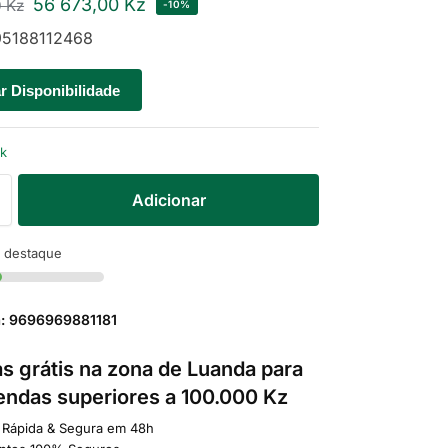
56 673,00
Kz
0
Kz
-10%
5188112468
ar Disponibilidade
ck
Adicionar
 destaque
a: 9696969881181
s grátis na zona de Luanda para
ndas superiores a 100.000 Kz
 Rápida & Segura em 48h