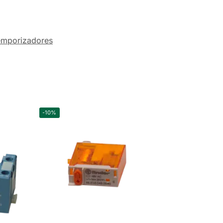
emporizadores
-10%