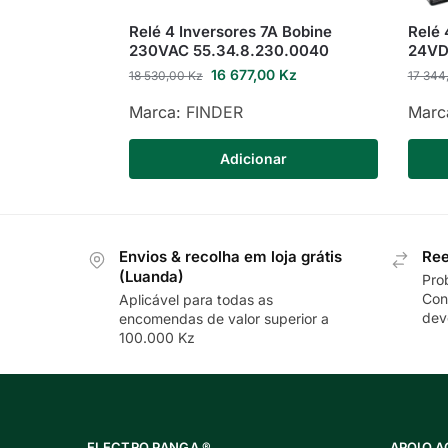
Relé 4 Inversores 7A Bobine
Relé 
230VAC 55.34.8.230.0040
24VD
16 677,00
Kz
18 530,00
Kz
17 344
Marca:
FINDER
Marc
Adicionar
Envios & recolha em loja grátis
Ree
(Luanda)
Pro
Con
Aplicável para todas as
dev
encomendas de valor superior a
100.000 Kz
ELECTRO PANGA ®
APOIO A