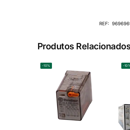
REF:
969696
Produtos Relacionado
-10%
-10