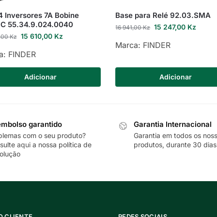
4 Inversores 7A Bobine
Base para Relé 92.03.SMA
C 55.34.9.024.0040
15 247,00
Kz
16 941,00
Kz
15 610,00
Kz
,00
Kz
Marca:
FINDER
a:
FINDER
Adicionar
Adicionar
mbolso garantido
Garantia Internacional
blemas com o seu produto?
Garantia em todos os nos
sulte
aqui
a nossa política de
produtos, durante 30 dias
olução
O CLIENTE
REDES SOCIAIS