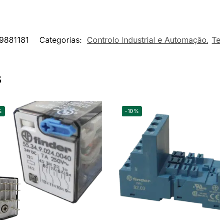
9881181
Categorias:
Controlo Industrial e Automação
,
T
s
%
-10%