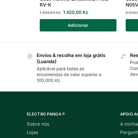
RV-K
N05V
1 420,00
Kz
1 494,00
Kz
5 024
Adicionar
Envios & recolha em loja grátis
Ree
(Luanda)
Pro
Con
Aplicável para todas as
dev
encomendas de valor superior a
100.000 Kz
ELECTRO PANGA ®
APOIO A
Sobre nós
A minha
Lojas
Pergunt