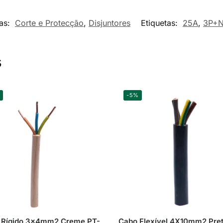
as:
Corte e Protecção
,
Disjuntores
Etiquetas:
25A
,
3P+
s
-5%
 Rígido 3x4mm2 Creme PT-
Cabo Flexível 4X10mm2 Pre