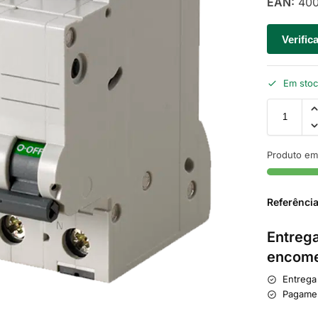
EAN:
400
Verific
Em sto
Produto em
Referênci
Entrega
encome
Entrega
Pagame