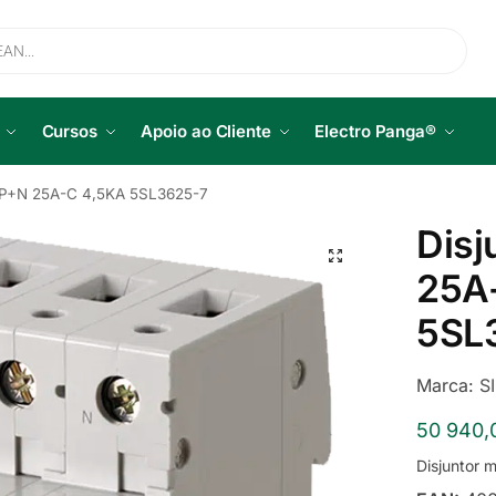
Cursos
Apoio ao Cliente
Electro Panga®
 3P+N 25A-C 4,5KA 5SL3625-7
Disj
25A
5SL
Marca:
S
50 940
Disjuntor 