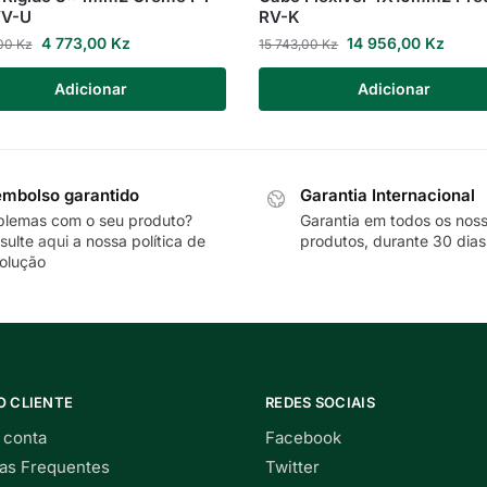
V-U
RV-K
4 773,00
Kz
14 956,00
Kz
,00
Kz
15 743,00
Kz
Adicionar
Adicionar
mbolso garantido
Garantia Internacional
blemas com o seu produto?
Garantia em todos os nos
sulte
aqui
a nossa política de
produtos, durante 30 dias
olução
O CLIENTE
REDES SOCIAIS
 conta
Facebook
as Frequentes
Twitter