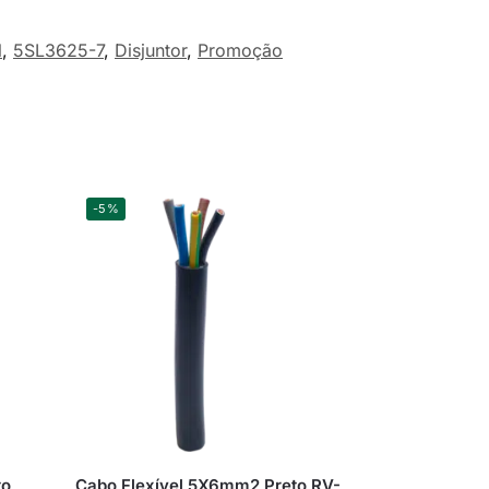
N
,
5SL3625-7
,
Disjuntor
,
Promoção
-5%
to
Cabo Flexível 5X6mm2 Preto RV-