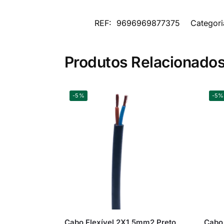
REF:
9696969877375
Categori
Produtos Relacionado
-5%
-5%
Cabo Flexível 2X1,5mm2 Preto
Cabo