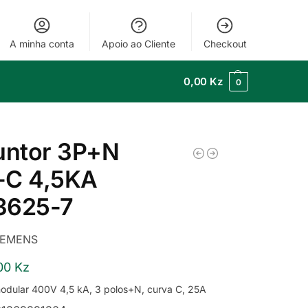
A minha conta
Apoio ao Cliente
Checkout
0,00
Kz
0
untor 3P+N
-C 4,5KA
3625-7
IEMENS
,00
Kz
modular 400V 4,5 kA, 3 polos+N, curva C, 25A