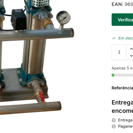
EAN:
969
Verific
Em sto
Apenas 5 e
Referênci
Entrega
encome
Entrega
Pagame