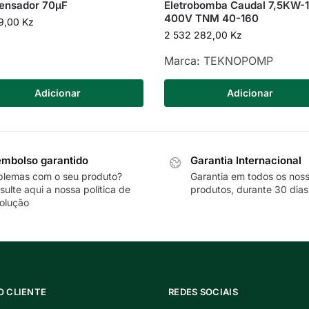
ensador 70µF
Eletrobomba Caudal 7,5KW-
400V TNM 40-160
9,00
Kz
2 532 282,00
Kz
Marca:
TEKNOPOMP
Adicionar
Adicionar
mbolso garantido
Garantia Internacional
blemas com o seu produto?
Garantia em todos os nos
sulte
aqui
a nossa política de
produtos, durante 30 dias
olução
O CLIENTE
REDES SOCIAIS