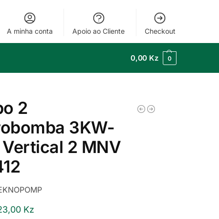
A minha conta
Apoio ao Cliente
Checkout
0,00
Kz
0
po 2
trobomba 3KW-
Vertical 2 MNV
412
EKNOPOMP
23,00
Kz