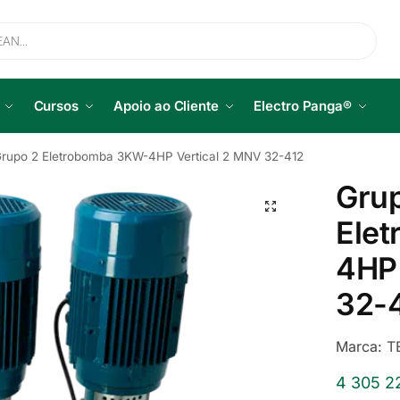
Cursos
Apoio ao Cliente
Electro Panga®
rupo 2 Eletrobomba 3KW-4HP Vertical 2 MNV 32-412
Gru
Ele
4HP 
32-
Marca:
T
4 305 2