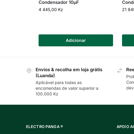
Condensador 10µF
Cond
4 445,00
Kz
21 94
Adicionar
Envios & recolha em loja grátis
Ree
(Luanda)
Pro
Con
Aplicável para todas as
dev
encomendas de valor superior a
100.000 Kz
ELECTRO PANGA ®
APOIO A