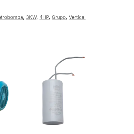
etrobomba
,
3KW
,
4HP
,
Grupo
,
Vertical