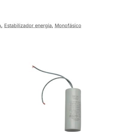
A
,
Estabilizador energia
,
Monofásico