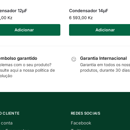
ensador 12µF
Condensador 14µF
4,00
Kz
6 593,00
Kz
Adicionar
Adicionar
mbolso garantido
Garantia Internacional
blemas com o seu produto?
Garantia em todos os nos
sulte
aqui
a nossa política de
produtos, durante 30 dias
olução
O CLIENTE
REDES SOCIAIS
 conta
Facebook