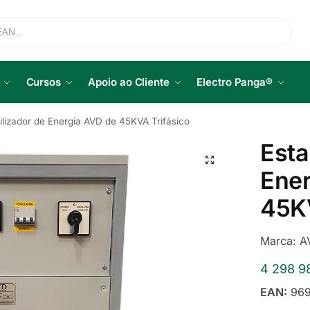
Cursos
Apoio ao Cliente
Electro Panga®
ilizador de Energia AVD de 45KVA Trifásico
Esta
Ener
45KV
Marca:
A
4 298 9
EAN:
969