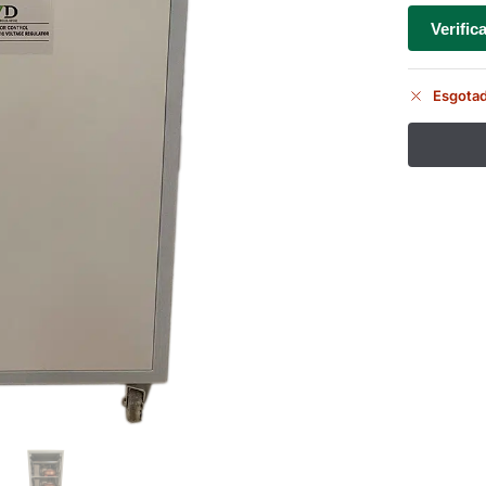
Verific
Esgota