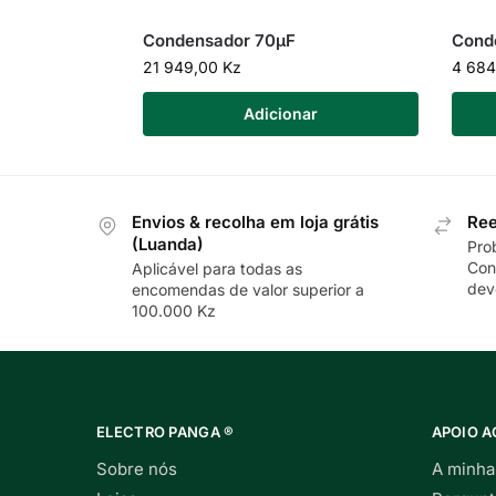
Condensador 70µF
Cond
21 949,00
Kz
4 68
Adicionar
Envios & recolha em loja grátis
Ree
(Luanda)
Pro
Con
Aplicável para todas as
dev
encomendas de valor superior a
100.000 Kz
ELECTRO PANGA ®
APOIO A
Sobre nós
A minha