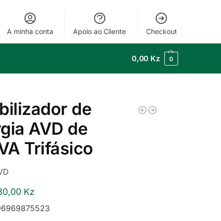
A minha conta
Apoio ao Cliente
Checkout
0,00
Kz
0
bilizador de
gia AVD de
A Trifásico
VD
80,00
Kz
6969875523