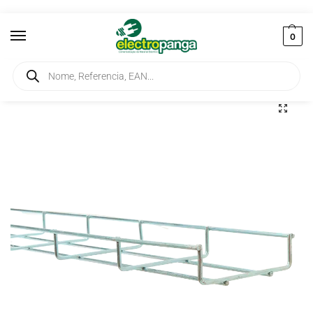
0
Início
Instalação
Caminhos de Cabo
Esteira Aramada 350X35mm 3mt
/
/
/