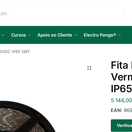
Cursos
Apoio ao Cliente
Electro Panga®
o12VDC IP65 5MT
Fita
Ver
IP6
5 146,0
EAN:
969
Verific