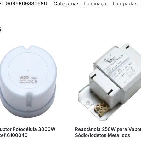
F:
9696969880686
Categorias:
Iluminação
,
Lâmpadas
,
s
ruptor Fotocélula 3000W
Reactância 250W para Vapo
Ref.6100040
Sódio/Iodetos Metálicos