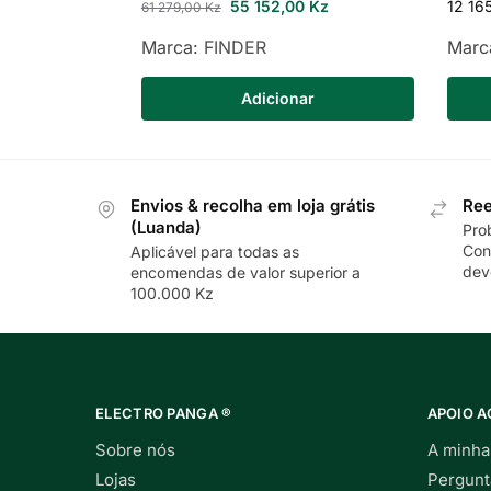
55 152,00
Kz
12 16
61 279,00
Kz
Marca:
FINDER
Marc
Adicionar
Envios & recolha em loja grátis
Ree
(Luanda)
Pro
Con
Aplicável para todas as
dev
encomendas de valor superior a
100.000 Kz
ELECTRO PANGA ®
APOIO A
Sobre nós
A minha
Lojas
Pergunt