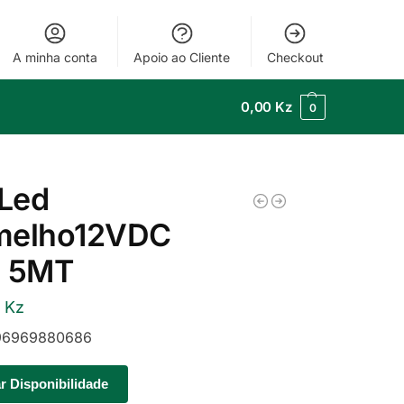
A minha conta
Apoio ao Cliente
Checkout
0,00
Kz
0
 Led
melho12VDC
5 5MT
0
Kz
6969880686
ar Disponibilidade