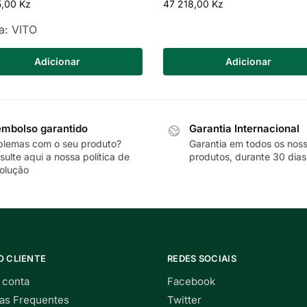
5,00
Kz
47 218,00
Kz
a:
VITO
Adicionar
Adicionar
mbolso garantido
Garantia Internacional
blemas com o seu produto?
Garantia em todos os nos
sulte
aqui
a nossa política de
produtos, durante 30 dias
olução
O CLIENTE
REDES SOCIAIS
 conta
Facebook
as Frequentes
Twitter