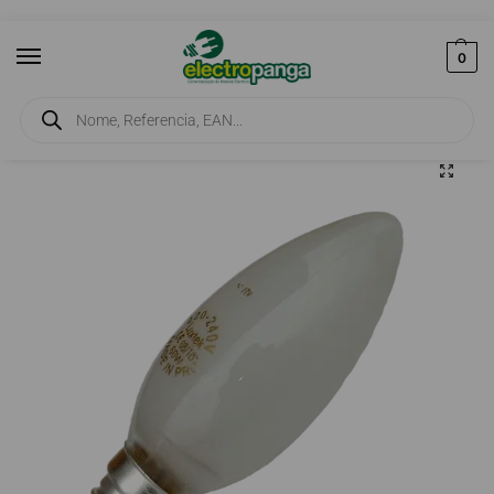
0
Início
Iluminação
Lâmpadas
Lâmpada Chama 60W E14 Fosca
/
/
/