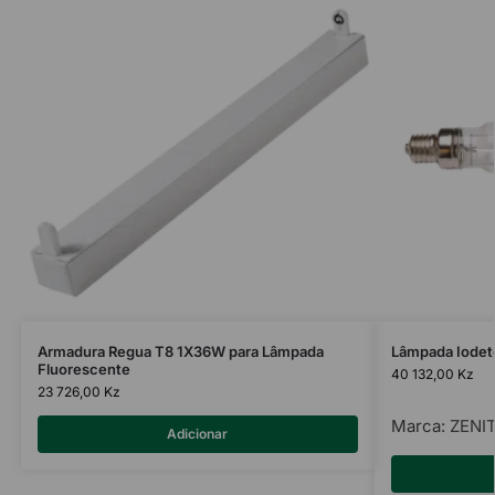
Armadura Regua T8 1X36W para Lâmpada
Lâmpada Iodet
Fluorescente
40 132,00
Kz
23 726,00
Kz
Marca:
ZENI
Adicionar