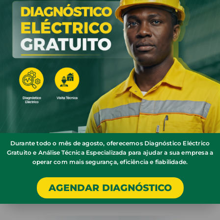
Com 5 Lojas em Luanda e uma no Namibe a nossa
prioridade é o apoio ao cliente não só na venda
mas também pós-venda. Poderá entrar em
contacto connosco através de qualquer uma das
nossas lojas, via e-mail ou via telefone. A nossa
equipa de profissionais estará sempre apta para o
ajudar.
Entregas rápidas & grátis
Agora poderá receber o seu material eléctrico mais
rápido que nunca e 100% online com a Loja online
Durante todo o mês de agosto, oferecemos Diagnóstico Eléctrico
Electro Panga ®. Entregas grátis na região de
Gratuito e Análise Técnica Especializada para ajudar a sua empresa a
Luanda para encomendas de valor superior a
operar com mais segurança, eficiência e fiabilidade.
100.000 Kz. As entregas podem levar entre 24 a
48 horas.
AGENDAR DIAGNÓSTICO