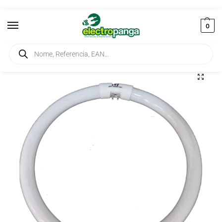
0
Início
Iluminação
Lâmpadas
Lâmpada Fluorescente Circular T5 22W
/
/
/