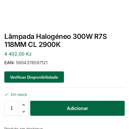
Lâmpada Halogéneo 300W R7S
118MM CL 2900K
4 402,00
Kz
EAN:
5604378597121
Verificar Disponibilidade
Em stock
Adicionar
Produto em destaque