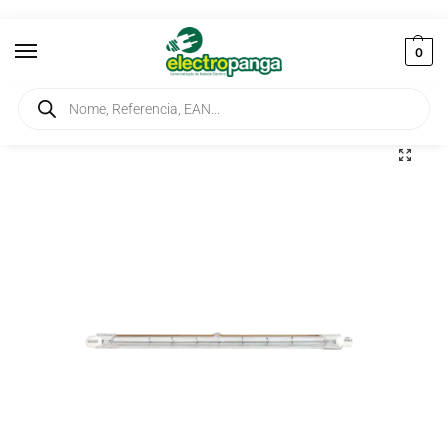
0
Início
Iluminação
Lâmpadas
Lâmpada Halogéneo 300W R7S 118MM CL 2900K
/
/
/