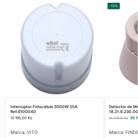
-10%
Interruptor Fotocélula 3000W 25A
Detector de M
Ref.6100040
18.21.8.230.0
12 165,00
Kz
55 
61 279,00
Kz
Marca:
VITO
Marca:
FIND