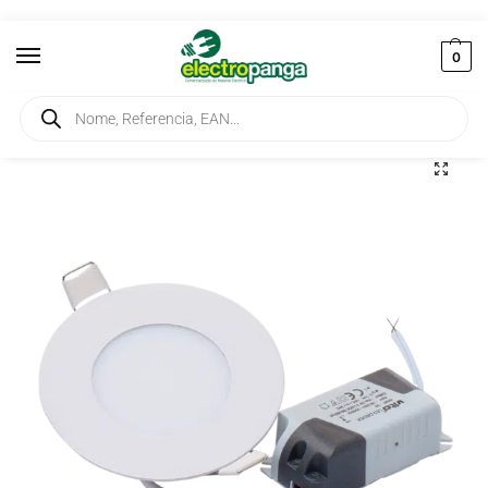
0
Início
Iluminação
Painéis
Painel LED LENA-RX 3W 6000K 230V Ref. 2023900
/
/
/