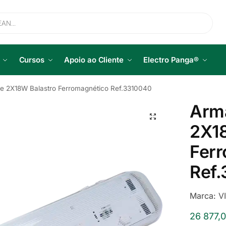
Cursos
Apoio ao Cliente
Electro Panga®
e 2X18W Balastro Ferromagnético Ref.3310040
Arm
2X1
Fer
Ref
Marca:
V
26 877,