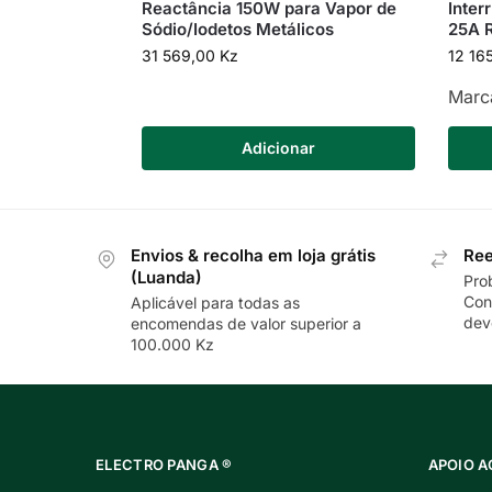
Reactância 150W para Vapor de
Inter
Sódio/Iodetos Metálicos
25A 
31 569,00
Kz
12 16
Marc
Adicionar
Envios & recolha em loja grátis
Ree
(Luanda)
Pro
Con
Aplicável para todas as
dev
encomendas de valor superior a
100.000 Kz
ELECTRO PANGA ®
APOIO A