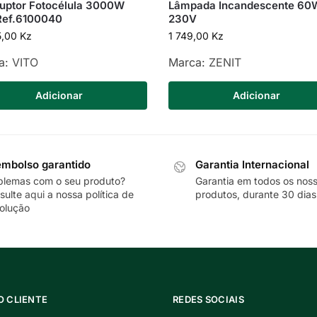
ruptor Fotocélula 3000W
Lâmpada Incandescente 60
Ref.6100040
230V
5,00
Kz
1 749,00
Kz
a:
VITO
Marca:
ZENIT
Adicionar
Adicionar
mbolso garantido
Garantia Internacional
blemas com o seu produto?
Garantia em todos os nos
sulte
aqui
a nossa política de
produtos, durante 30 dias
olução
O CLIENTE
REDES SOCIAIS