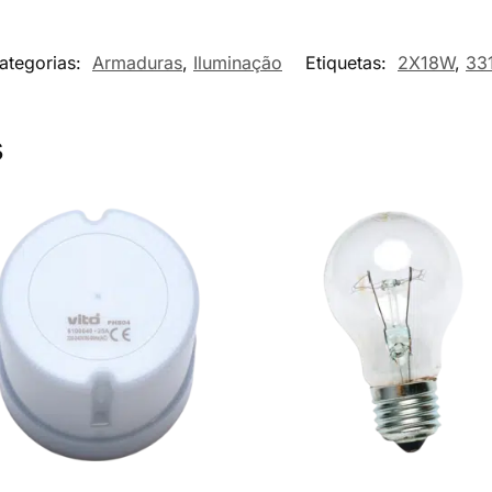
ategorias:
Armaduras
,
Iluminação
Etiquetas:
2X18W
,
33
s