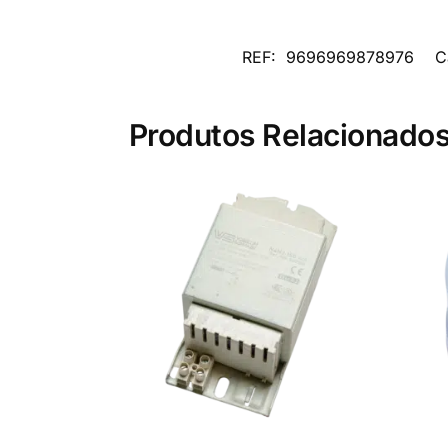
REF:
9696969878976
C
Produtos Relacionado