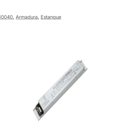
10040
,
Armadura
,
Estanque