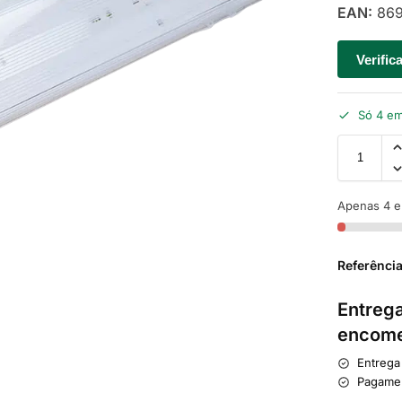
EAN:
869
Verific
Só 4 em
Apenas 4 e
Referênci
Entrega
encome
Entrega
Pagame