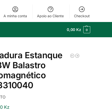
A minha conta
Apoio ao Cliente
Checkout
0,00
Kz
0
adura Estanque
8W Balastro
romagnético
.3310040
ITO
00
Kz