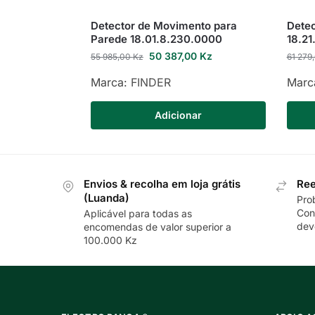
Detector de Movimento para
Detec
Parede 18.01.8.230.0000
18.2
50 387,00
Kz
55 985,00
Kz
61 279
Marca:
FINDER
Marc
Adicionar
Envios & recolha em loja grátis
Ree
(Luanda)
Pro
Con
Aplicável para todas as
dev
encomendas de valor superior a
100.000 Kz