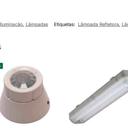
Iluminação
,
Lâmpadas
Etiquetas:
Lâmpada Refletora
,
Lâ
s
%