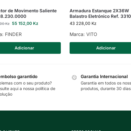
tor de Movimento Saliente
Armadura Estanque 2X36W
1.8.230.0000
Balastro Eletrónico Ref. 331
55 152,00
Kz
43 228,00
Kz
,00
Kz
a:
FINDER
Marca:
VITO
Adicionar
Adicionar
mbolso garantido
Garantia Internacional
blemas com o seu produto?
Garantia em todos os nos
sulte
aqui
a nossa política de
produtos, durante 30 dias
olução