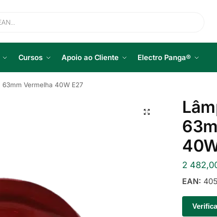
Cursos
Apoio ao Cliente
Electro Panga®
a 63mm Vermelha 40W E27
Lâmp
63m
40W
2 482,0
EAN:
405
Verific